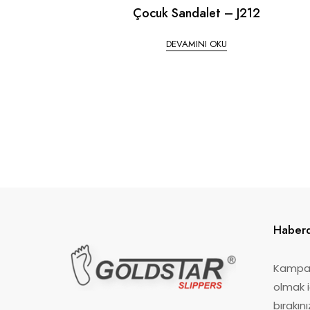
Çocuk Sandalet – J212
DEVAMINI OKU
Haberd
Kampan
olmak i
bırakını