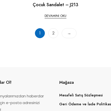
Çocuk Sandalet – J213
DEVAMINI OKU
1
2
→
ar Ol!
Mağaza
Mesafeli Satış Sözleşmesi
yalarımızdan haberdar
çin e-posta adresinizi
Geri Ödeme ve İade Politikas
z