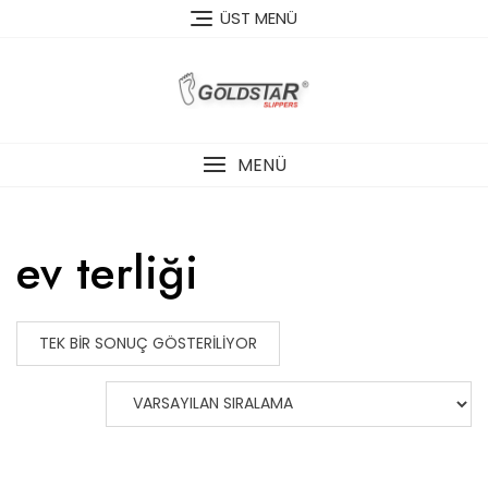
Skip
ÜST MENÜ
to
content
MENÜ
ev terliği
TEK BIR SONUÇ GÖSTERILIYOR